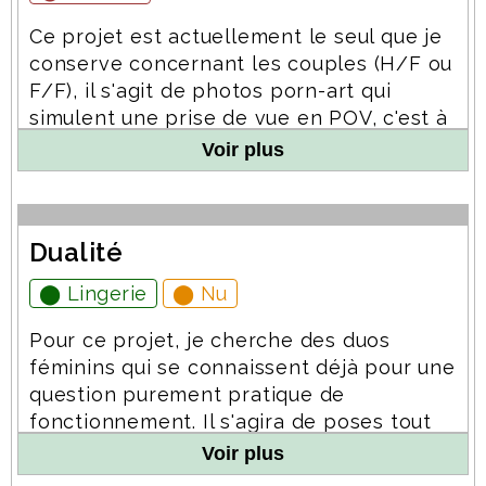
Ce projet est actuellement le seul que je
conserve concernant les couples (H/F ou
F/F), il s'agit de photos porn-art qui
simulent une prise de vue en POV, c'est à
dire où l'on a l'impression que le
Voir plus
photographe est le sujet de l'action.
Dualité
⬤ Lingerie
⬤ Nu
Pour ce projet, je cherche des duos
féminins qui se connaissent déjà pour une
question purement pratique de
fonctionnement. Il s'agira de poses tout
en douceur en lingerie et nu, aussi bien
Voir plus
en intérieur qu'en extérieur. Aucune action