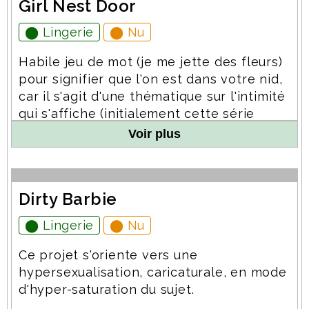
Girl Nest Door
⬤ Lingerie
⬤ Nu
Habile jeu de mot (je me jette des fleurs)
pour signifier que l'on est dans votre nid,
car il s'agit d'une thématique sur l'intimité
qui s'affiche (initialement cette série
s'appelait d'ailleurs
Extimité
). Il s'agit de
Voir plus
poses en lingerie et en nu mais dans
votre univers (habitation, lieu de travail -
selon autorisations-, endroits vous tenant
Dirty Barbie
particulièrement à coeur comme un parc
ou autre) et ce dans les contextes du
⬤ Lingerie
⬤ Nu
quotidien -travail, douche, cuisine, sport,
loisir, etc.-. Cette série a débuté en 2014
Ce projet s'oriente vers une
avec et à ce jour il n'y a eu que cette
hypersexualisation, caricaturale, en mode
unique participation. Cette série n'a pas
d'hyper-saturation du sujet.
vocation à inclure des poses en porn-art