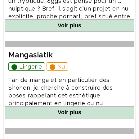
un tryptique, 8ggs est pensé pour un ...
huiptique ? Bref, il s'agit d'un projet en nu
explicite, proche pornart, bref situé entre
les deux. Ce projet ne sera exposé que
Voir plus
lorsque 8 modèles auront participé. Ce
projet se focalise sur du plan rapproché
au format carré et est donc totalement
Mangasiatik
anonyme. La séance comportera bien
entendu d'autres clichés, l'anonymat
⬤ Lingerie
⬤ Nu
pourra également être conservé si
nécessaire.
Fan de manga et en particulier des
Shonen, je cherche à construire des
poses rappelant cet esthétique
principalement en lingerie ou nu
partiel/caché. Pour cela je cherche une
Voir plus
ou plusieurs jeunes femmes asiatiques
aux cheveux très longs ou bien ayant des
accessoires capillaires de cosplay