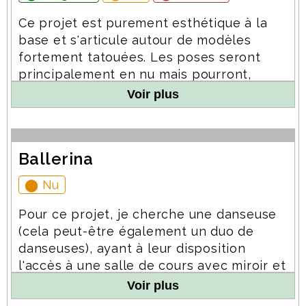
l'être
pour lequel je suis à la recherche
spécifiquement de modèles d'une très
Ce projet est purement esthétique à la
fort minceur, voire maigreur, voire
base et s'articule autour de modèles
anorexique, qui doivent par contre
fortement tatouées. Les poses seront
assumer totalement cet état afin de
principalement en nu mais pourront,
pouvoir le mettre en avant. Il a également
selon la volonté des modèles, intégrer
Voir plus
fusionné avec mon autre projet
Shave us
des poses en porn-art. Toutes autres
from our sins
pour lequel, outre l'épilation
modifications corporelles seront les
intégrale, un crâne lisse est nécessaire.
bienvenues. Outre l'axe purement
Ces projets s'articulent autour des formes
Ballerina
esthétique une autre approche de story-
du corps qui sont mises en avant par la
telling basée sur des diptyques pourra
⬤ Nu
lumière (creux, bosses, os, muscles, etc.)
être envisagées selon les modifications.
Pour ce projet, je cherche une danseuse
(cela peut-être également un duo de
danseuses), ayant à leur disposition
l'accès à une salle de cours avec miroir et
barre. Ces deux éléments sont
Voir plus
indispensables pour ce projet en