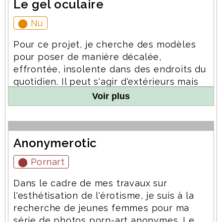
Le gel oculaire
pouvant s'accorder à la thématique.
⬤ Nu
Pour ce projet, je cherche des modèles
pour poser de manière décalée,
effrontée, insolente dans des endroits du
quotidien. Il peut s'agir d'extérieurs mais
n'étant pas un adepte de la prise de
Voir plus
risque, je préfère un cadre plus adapté.
Le but recherché pour les photos de
cette série est de figer le spectateur par
Anonymerotic
l'incongruité de la pose dans le cadre.
Bien que non catégorisé en porn-art, il
⬤ Pornart
faut noter qu'il s'agit ici de nu très
explicite.
Dans le cadre de mes travaux sur
l'esthétisation de l'érotisme, je suis à la
recherche de jeunes femmes pour ma
série de photos porn-art anonymes. Le