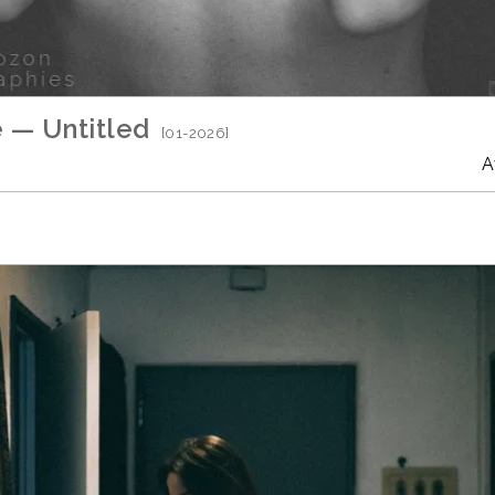
e — Untitled
[01-2026]
A