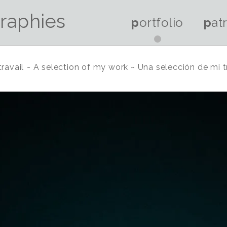
raphies
portfolio
pa
travail ~ A selection of my work ~ Una selección d