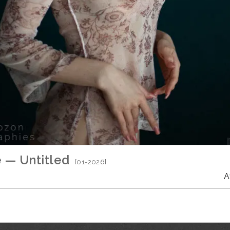
e — Untitled
[01-2026]
A