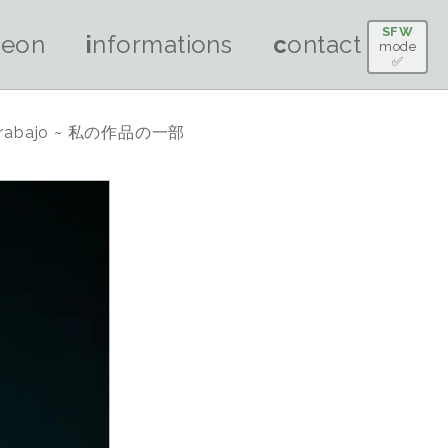
SFW
treon
informations
contact
mode
✅
e mi trabajo ~ 私の作品の一部